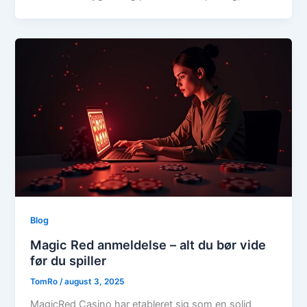
Blog
Magic Red anmeldelse – alt du bør vide
før du spiller
TomRo
/
august 3, 2025
MagicRed Casino har etableret sig som en solid